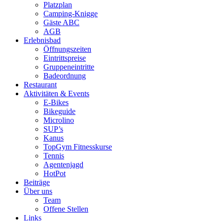
Platzplan
Camping-Knigge
Gäste ABC
AGB
Erlebnisbad
Öffnungszeiten
Eintrittspreise
Gruppeneintritte
Badeordnung
Restaurant
Aktivitäten & Events
E-Bikes
Bikeguide
Microlino
SUP’s
Kanus
TopGym Fitnesskurse
Tennis
Agentenjagd
HotPot
Beiträge
Über uns
Team
Offene Stellen
Links