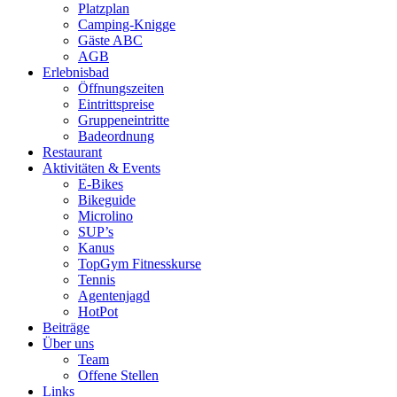
Platzplan
Camping-Knigge
Gäste ABC
AGB
Erlebnisbad
Öffnungszeiten
Eintrittspreise
Gruppeneintritte
Badeordnung
Restaurant
Aktivitäten & Events
E-Bikes
Bikeguide
Microlino
SUP’s
Kanus
TopGym Fitnesskurse
Tennis
Agentenjagd
HotPot
Beiträge
Über uns
Team
Offene Stellen
Links