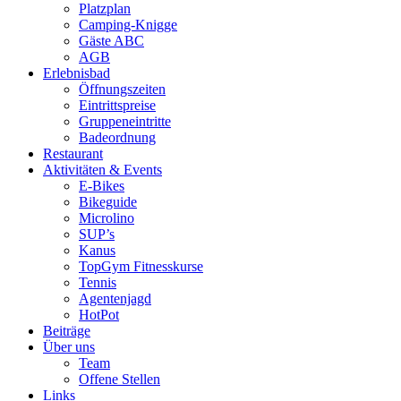
Platzplan
Camping-Knigge
Gäste ABC
AGB
Erlebnisbad
Öffnungszeiten
Eintrittspreise
Gruppeneintritte
Badeordnung
Restaurant
Aktivitäten & Events
E-Bikes
Bikeguide
Microlino
SUP’s
Kanus
TopGym Fitnesskurse
Tennis
Agentenjagd
HotPot
Beiträge
Über uns
Team
Offene Stellen
Links