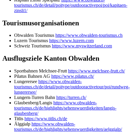
tourismus.ch/de/detail/poitype/outdooractivepoi/poi/kapitaen-
zinsli1/
Tourismusorganisationen
Obwalden Tourismus
https://www.obwalden-tourismus.ch
Luzern Tourismus
https://www.luzern.com
Schweiz Tourismus
https://www.myswitzerland.com
Ausflugsziele Kanton Obwalden
Sportbahnen Melchsee-Frutt
https://www.melchsee-frutt.ch/
Pilatus Bahnen AG
https://www.pilatus.ch/
Lungerersee
https://www.obwalden-
tourismus.ch/de/detail/poitype/outdooractivetour/poi/rundweg-
lungerersee/
Lungern-Turren Bahn
https://turren.ch/
Glaubenberg/Langis
https://www.obwalden-
tourismus.ch/de/highlights/sehenswuerdigkeiten/langis-
glaubenberg/
Titlis
https://www.titlis.ch/de
Älggialp
https://www.obwalden-
tourismus.ch/de/highlights/sehenswuerdigkeiten/aelggialp/