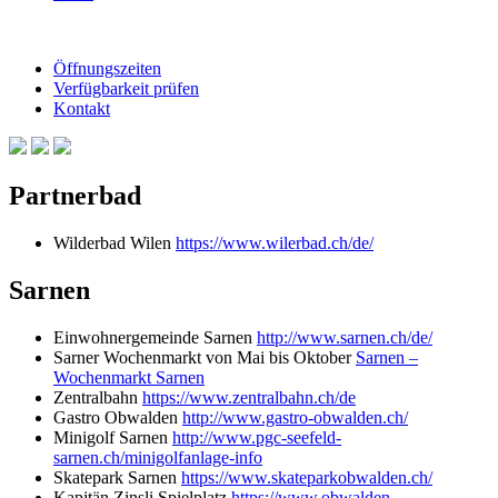
Öffnungszeiten
Verfügbarkeit prüfen
Kontakt
Partnerbad
Wilderbad Wilen
https://www.wilerbad.ch/de/
Sarnen
Einwohnergemeinde Sarnen
http://www.sarnen.ch/de/
Sarner Wochenmarkt von Mai bis Oktober
Sarnen –
Wochenmarkt Sarnen
Zentralbahn
https://www.zentralbahn.ch/de
Gastro Obwalden
http://www.gastro-obwalden.ch/
Minigolf Sarnen
http://www.pgc-seefeld-
sarnen.ch/minigolfanlage-info
Skatepark Sarnen
https://www.skateparkobwalden.ch/
Kapitän Zinsli Spielplatz
https://www.obwalden-