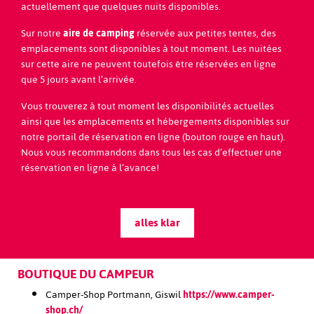
Sportbahnen Melchsee-Frutt
https://www.melchsee-
actuellement que quelques nuits disponibles.
frutt.ch/
Sur notre
aire de camping
réservée aux petites tentes, des
Pilatus Bahnen AG
https://www.pilatus.ch/
emplacements sont disponibles à tout moment. Les nuitées
Lungerersee
https://www.obwalden-
sur cette aire ne peuvent toutefois être réservées en ligne
tourismus.ch/de/detail/poitype/outdooractivetour/poi/rund
que 5 jours avant l’arrivée.
lungerersee/
Lungern-Turren Bahn
https://turren.ch/
Vous trouverez à tout moment les disponibilités actuelles
Glaubenberg/Langis
https://www.obwalden-
ainsi que les emplacements et hébergements disponibles sur
tourismus.ch/de/highlights/sehenswuerdigkeiten/langis-
notre portail de réservation en ligne (bouton rouge en haut).
glaubenberg/
Nous vous recommandons dans tous les cas d’effectuer une
Titlis
https://www.titlis.ch/de
réservation en ligne à l’avance!
Älgialp
https://www.obwalden-
tourismus.ch/de/highlights/sehenswuerdigkeiten/aelggialp/
Flüeli-Ranft
https://www.obwalden-
tourismus.ch/de/highlights/sehenswuerdigkeiten/flueeli-
alles klar
ranft/
BOUTIQUE DU CAMPEUR
Camper-Shop Portmann, Giswil
https://www.camper-
shop.ch/