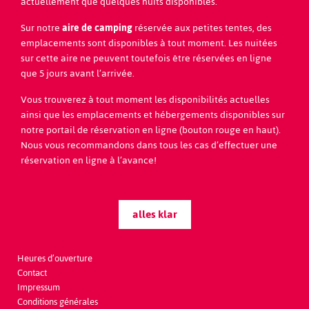
actuellement que quelques nuits disponibles.
Sur notre
aire de camping
réservée aux petites tentes, des
emplacements sont disponibles à tout moment. Les nuitées
sur cette aire ne peuvent toutefois être réservées en ligne
que 5 jours avant l’arrivée.
Vous trouverez à tout moment les disponibilités actuelles
ainsi que les emplacements et hébergements disponibles sur
notre portail de réservation en ligne (bouton rouge en haut).
Seefeld Park Sarnen
Nous vous recommandons dans tous les cas d’effectuer une
Seestrasse 20
réservation en ligne à l’avance!
CH - 6060
Sarnen | Switzerland
+41 41 666 57 88
welcome@seefeldpark.ch
alles klar
Koordinaten: 46°52'59'' / 08°14'33''
Demande de réservation
Heures d’ouverture
Contact
Impressum
Conditions générales