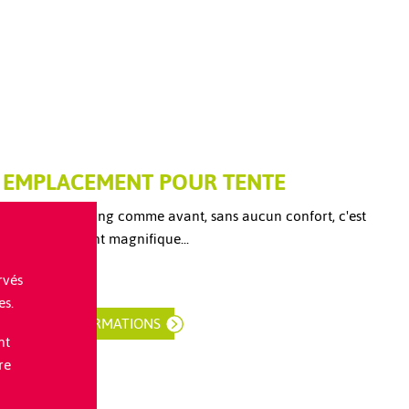
EMPLACEMENT POUR TENTE
Faire du camping comme avant, sans aucun confort, c'est
tout simplement magnifique...
rvés
TARIFS
es.
PLUS D'INFORMATIONS
nt
re