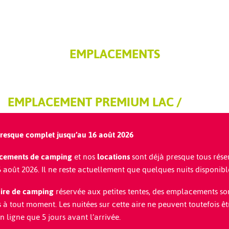
EMPLACEMENTS
EMPLACEMENT PREMIUM LAC /
MONTAGNE
esque complet jusqu’au 16 août 2026
Offrez-vous une place de choix au bord, y compris une
surface supplémentaire
cements de camping
et nos
locations
sont déjà presque tous rése
 août 2026. Il ne reste actuellement que quelques nuits disponibl
TARIFS
ire de camping
réservée aux petites tentes, des emplacements so
PLUS D'INFORMATIONS
 à tout moment. Les nuitées sur cette aire ne peuvent toutefois êt
n ligne que 5 jours avant l’arrivée.