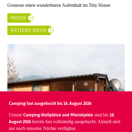
Geniesse einen wunderbaren Aufenthalt im Tiny House
PREISE
WEITERE INFOS
Camping fast ausgebucht bis 16. August 2026
Camping-Stellplätze und
Mietobjekte
16.
Unsere
sind bis
August 2026
bereits fast vollständig ausgebucht. Aktuell sind
nur noch einzelne Nächte verfügbar.