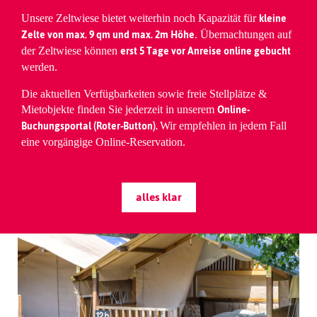
kleine
Unsere Zeltwiese bietet weiterhin noch Kapazität für
Zelte von max. 9 qm und max. 2m Höhe
. Übernachtungen auf
erst 5 Tage vor Anreise online gebucht
der Zeltwiese können
werden.
MOBILHOME
Die aktuellen Verfügbarkeiten sowie freie Stellplätze &
Glamping – Camping mal anders geniessen
Online-
Mietobjekte finden Sie jederzeit in unserem
Buchungsportal (Roter-Button).
Wir empfehlen in jedem Fall
PREISE
eine vorgängige Online-Reservation.
WEITERE INFOS
alles klar