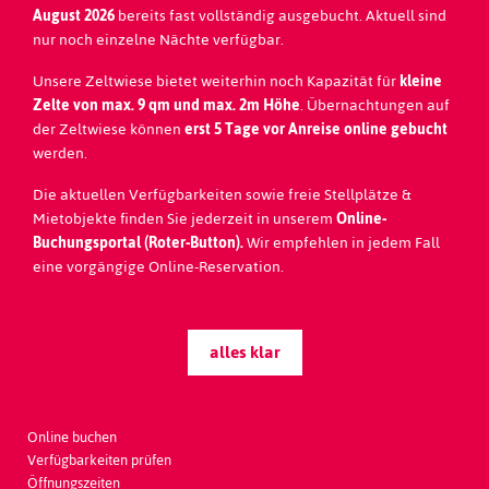
August 2026
bereits fast vollständig ausgebucht. Aktuell sind
nur noch einzelne Nächte verfügbar.
Unsere Zeltwiese bietet weiterhin noch Kapazität für
kleine
Zelte von max. 9 qm und max. 2m Höhe
. Übernachtungen auf
der Zeltwiese können
erst 5 Tage vor Anreise online gebucht
werden.
Die aktuellen Verfügbarkeiten sowie freie Stellplätze &
Mietobjekte finden Sie jederzeit in unserem
Online-
Buchungsportal (Roter-Button).
Wir empfehlen in jedem Fall
Seefeld Park Sarnen
eine vorgängige Online-Reservation.
Seestrasse 20
CH - 6060
Sarnen | Switzerland
+41 41 666 57 88
alles klar
welcome@seefeldpark.ch
Koordinaten: 46°52'59'' / 08°14'33''
Online buchen
Verfügbarkeiten prüfen
Öffnungszeiten