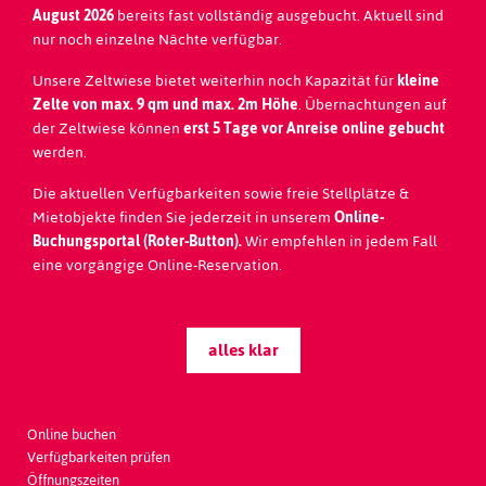
August 2026
bereits fast vollständig ausgebucht. Aktuell sind
nur noch einzelne Nächte verfügbar.
Unsere Zeltwiese bietet weiterhin noch Kapazität für
kleine
Zelte von max. 9 qm und max. 2m Höhe
. Übernachtungen auf
der Zeltwiese können
erst 5 Tage vor Anreise online gebucht
werden.
Die aktuellen Verfügbarkeiten sowie freie Stellplätze &
Mietobjekte finden Sie jederzeit in unserem
Online-
Buchungsportal (Roter-Button).
Wir empfehlen in jedem Fall
Seefeld Park Sarnen
eine vorgängige Online-Reservation.
Seestrasse 20
CH - 6060
Sarnen | Switzerland
+41 41 666 57 88
alles klar
welcome@seefeldpark.ch
Koordinaten: 46°52'59'' / 08°14'33''
Online buchen
Verfügbarkeiten prüfen
Öffnungszeiten